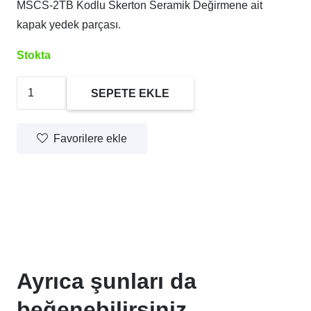
MSCS-2TB Kodlu Skerton Seramik Değirmene ait
kapak yedek parçası.
Stokta
Skerton
SEPETE EKLE
Değirmen
Yedek
Favorilere ekle
Parça
Kapak
adet
Ayrıca şunları da
beğenebilirsiniz