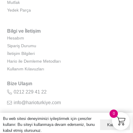
Mutfak
Yedek Parça
Bilgi ve İletişim
Hesabım
Sipariş Durumu
İletişim Bilgileri
Hario ile Demleme Metodları
Kullanım Kılavuzları
Bize Ulaşın
0212 229 41 22
info@harioturkiye.com
0
Bu web sitesi deneyiminizi iyileştirmek için çerezler
kullanır. Bu siteyi kullanmaya devam ederseniz, bunu
Kabul ET
Kurumsal
kabul etmiş olursunuz.
Hakkımızda