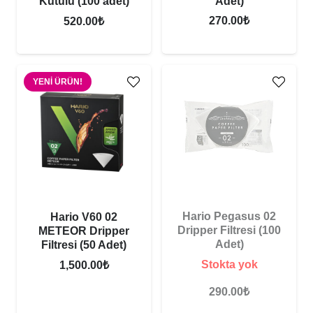
Adet)
Kutulu (100 adet)
270.00
₺
520.00
₺
YENI ÜRÜN!
Hario Pegasus 02
Hario V60 02
Dripper Filtresi (100
METEOR Dripper
Adet)
Filtresi (50 Adet)
Stokta yok
1,500.00
₺
290.00
₺