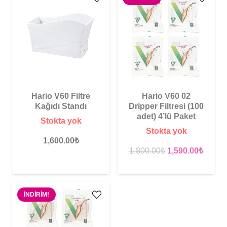
Hario V60 Filtre
Hario V60 02
Kağıdı Standı
Dripper Filtresi (100
adet) 4’lü Paket
Stokta yok
Stokta yok
1,600.00
₺
Orijinal
Şu
1,800.00
₺
1,590.00
₺
fiyat:
andak
1,800.00₺.
fiyat:
1,590.
İNDIRIM!