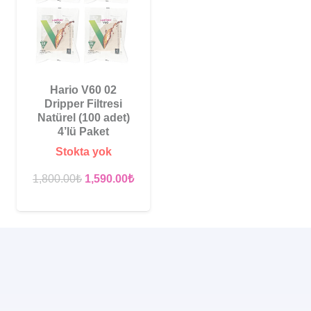
Hario V60 02
Dripper Filtresi
Natürel (100 adet)
4’lü Paket
Stokta yok
Orijinal
Şu
1,800.00
₺
1,590.00
₺
fiyat:
andaki
1,800.00₺.
fiyat:
1,590.00₺.