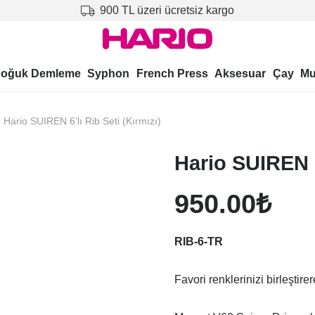
900 TL üzeri ücretsiz kargo
oğuk Demleme
Syphon
French Press
Aksesuar
Çay
Mu
Hario SUIREN 6’lı Rib Seti (Kırmızı)
Hario SUIREN 6’
950.00
₺
RIB-6-TR
Favori renklerinizi birleştire