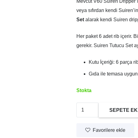
Mevcut V60 Suiren Dripper’ını
veya sıfırdan kendi Suiren’in
Set
alarak kendi Suiren drippe
Her paket 6 adet rib içerir. 
gerekir. Suiren Tutucu Set ayrı
Kutu İçeriği: 6 parça ri
Gıda ile temasa uygun 
Stokta
Hario
SEPETE EK
SUIREN
6'lı
Favorilere ekle
Rib