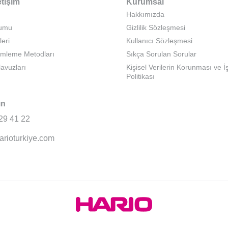
etişim
Kurumsal
Hakkımızda
rumu
Gizlilik Sözleşmesi
leri
Kullanıcı Sözleşmesi
emleme Metodları
Sıkça Sorulan Sorular
lavuzları
Kişisel Verilerin Korunması ve 
Politikası
ın
29 41 22
arioturkiye.com