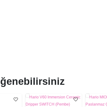
Seti
(Kırmızı)
adet
ğenebilirsiniz