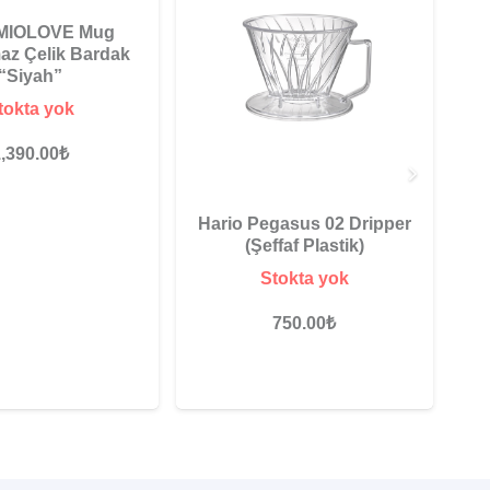
 MIOLOVE Mug
az Çelik Bardak
“Siyah”
tokta yok
,390.00
₺
H
Hario Pegasus 02 Dripper
(Şeffaf Plastik)
Stokta yok
750.00
₺