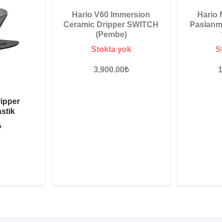
Hario V60 Immersion
Hario
Ceramic Dripper SWITCH
Paslanm
(Pembe)
Stokta yok
S
3,900.00
₺
1
ripper
stik
₺