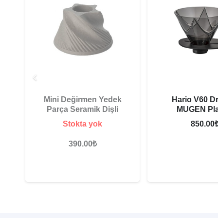
Mini Değirmen Yedek
Hario V60 D
CH
Parça Seramik Dişli
MUGEN Pla
Stokta yok
850.00
390.00
₺