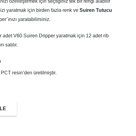
zı özelleştirmek için seçtiğiniz tek bir rengi alabilir
izi yaratmak için birden fazla renk ve
Suiren Tutucu
r’ınızı yaratabilirsiniz.
Bir adet V60 Suiren Dripper yaratmak için 12 adet rib
 satılır.
b
PCT resin’den üretilmiştir.
LE