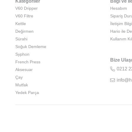
Kategoriler
Bilgi ve İl
V60 Dripper
Hesabım
V60 Filtre
Sipariş Du
Kettle
İletişim Bilgi
Değirmen
Hario ile D
Sürahi
Kullanım Kı
Soğuk Demleme
Syphon
Bize Ulaş
French Press
0212 2
Aksesuar
Çay
info@h
Mutfak
Yedek Parça