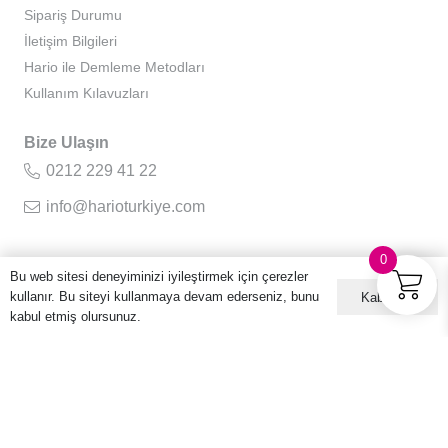
Sipariş Durumu
İletişim Bilgileri
Hario ile Demleme Metodları
Kullanım Kılavuzları
Bize Ulaşın
0212 229 41 22
info@harioturkiye.com
0
Bu web sitesi deneyiminizi iyileştirmek için çerezler
Kurumsal
kullanır. Bu siteyi kullanmaya devam ederseniz, bunu
Kabul ET
Hakkımızda
kabul etmiş olursunuz.
Gizlilik Sözleşmesi
Kullanıcı Sözleşmesi
Sıkça Sorulan Sorular
Kişisel Verilerin Korunması ve İşlenmesi Politikası