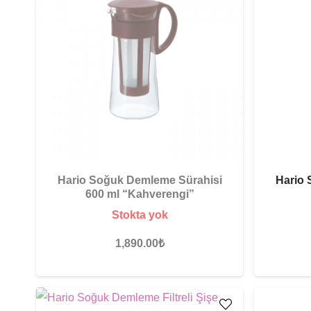
Hario Soğuk Demleme Sürahisi
Hario 
600 ml “Kahverengi”
Stokta yok
1,890.00
₺