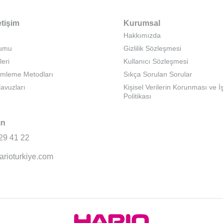
etişim
Kurumsal
Hakkımızda
rumu
Gizlilik Sözleşmesi
leri
Kullanıcı Sözleşmesi
emleme Metodları
Sıkça Sorulan Sorular
lavuzları
Kişisel Verilerin Korunması ve 
Politikası
ın
29 41 22
arioturkiye.com