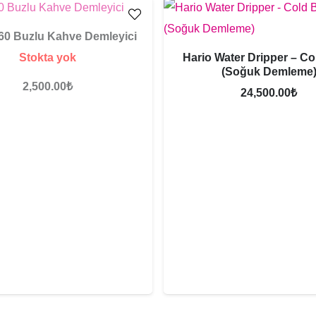
60 Buzlu Kahve Demleyici
Stokta yok
Hario Water Dripper – C
(Soğuk Demleme
2,500.00
₺
24,500.00
₺