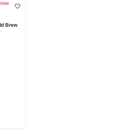
old Brew
)