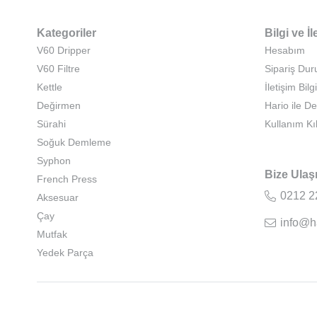
Kategoriler
Bilgi ve İl
V60 Dripper
Hesabım
V60 Filtre
Sipariş Du
Kettle
İletişim Bilgi
Değirmen
Hario ile D
Sürahi
Kullanım Kı
Soğuk Demleme
Syphon
Bize Ulaş
French Press
0212 2
Aksesuar
Çay
info@h
Mutfak
Yedek Parça