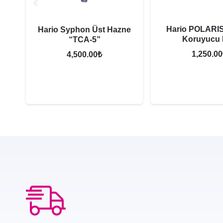
Hario POLARIS
Hario Syphon Üst Hazne
Koruyucu K
“TCA-5”
Şu
1,250.00
4,500.00
₺
ndaki
iyat:
,920.00₺.