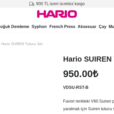
900 TL üzeri ücretsiz kargo
oğuk Demleme
Syphon
French Press
Aksesuar
Çay
Mu
Hario SUIREN Tutucu Set
Hario SUIREN 
950.00
₺
VDSU-RST-B
Favori renkteki V60 Suiren p
yaratmak için Suiren tutucu s