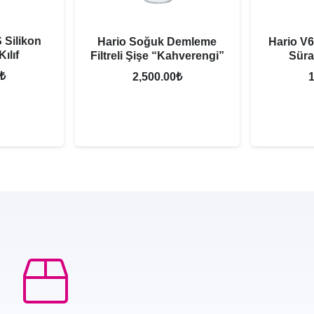
 Silikon
Hario Soğuk Demleme
Hario V6
ılıf
Filtreli Şişe “Kahverengi”
Süra
₺
2,500.00
₺
1