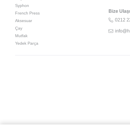
Syphon
Bize Ulaş
French Press
0212 2
Aksesuar
Çay
info@h
Mutfak
Yedek Parça