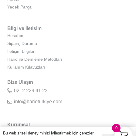
Yedek Parça
Bilgi ve İletişim
Hesabım
Sipariş Durumu
İletişim Bilgileri
Hario ile Demleme Metodları
Kullanım Kılavuzları
Bize Ulaşın
0212 229 41 22
info@harioturkiye.com
Kurumsal
0
Hakkımızda
Bu web sitesi deneyiminizi iyileştirmek için çerezler