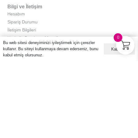
Bilgi ve İletişim
Hesabım
Sipariş Durumu
İletişim Bilgileri
0
Hario ile Demleme Metodları
Bu web sitesi deneyiminizi iyileştirmek için çerezler
Kullanım Kılavuzları
kullanır. Bu siteyi kullanmaya devam ederseniz, bunu
Kabul ET
kabul etmiş olursunuz.
Bize Ulaşın
0212 229 41 22
info@harioturkiye.com
Kurumsal
Hakkımızda
Gizlilik Sözleşmesi
Kullanıcı Sözleşmesi
Sıkça Sorulan Sorular