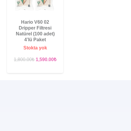
Hario V60 02
Dripper Filtresi
Natürel (100 adet)
4’lü Paket
Stokta yok
Orijinal
Şu
1,800.00
₺
1,590.00
₺
fiyat:
andaki
1,800.00₺.
fiyat:
1,590.00₺.