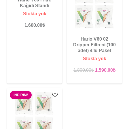
Kağıdı Standı
Stokta yok
1,600.00
₺
Hario V60 02
Dripper Filtresi (100
adet) 4’lü Paket
Stokta yok
Orijinal
Şu
1,800.00
₺
1,590.00
₺
fiyat:
andak
1,800.00₺.
fiyat:
1,590.
İNDIRIM!