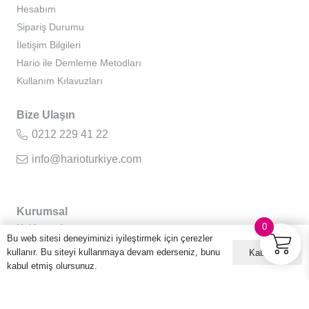
Hesabım
Sipariş Durumu
İletişim Bilgileri
Hario ile Demleme Metodları
Kullanım Kılavuzları
Bize Ulaşın
0212 229 41 22
info@harioturkiye.com
Kurumsal
0
Hakkımızda
Bu web sitesi deneyiminizi iyileştirmek için çerezler
Gizlilik Sözleşmesi
kullanır. Bu siteyi kullanmaya devam ederseniz, bunu
Kabul ET
Kullanıcı Sözleşmesi
kabul etmiş olursunuz.
Sıkça Sorulan Sorular
Kişisel Verilerin Korunması ve İşlenmesi Politikası