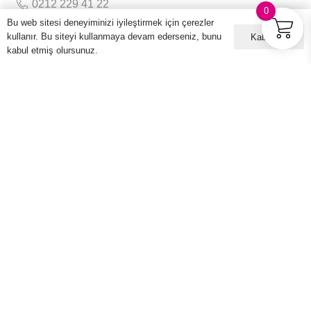
0212 229 41 22
0
Bu web sitesi deneyiminizi iyileştirmek için çerezler
info@harioturkiye.com
kullanır. Bu siteyi kullanmaya devam ederseniz, bunu
Kabul ET
kabul etmiş olursunuz.
Kurumsal
Hakkımızda
Gizlilik Sözleşmesi
Kullanıcı Sözleşmesi
Sıkça Sorulan Sorular
Kişisel Verilerin Korunması ve İşlenmesi Politikası
E-posta Listemize Üye Olun