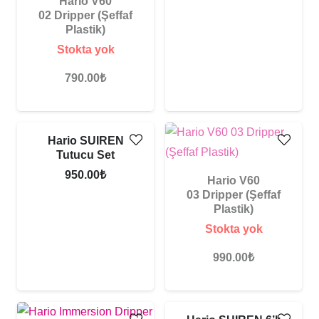
Hario V60
02 Dripper (Şeffaf
Plastik)
Stokta yok
790.00
₺
YENI ÜRÜN!
Hario SUIREN
Tutucu Set
950.00
₺
Hario V60
03 Dripper (Şeffaf
Plastik)
Stokta yok
990.00
₺
YENI ÜRÜN!