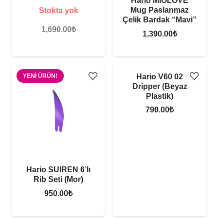
Hario MIOLOVE
Mug Paslanmaz
Stokta yok
Çelik Bardak “Mavi”
1,690.00
₺
1,390.00
₺
YENI ÜRÜN!
Hario V60 02
Dripper (Beyaz
Plastik)
790.00
₺
Hario SUIREN 6’lı
Rib Seti (Mor)
950.00
₺