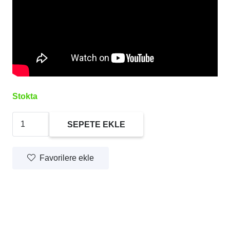
Stokta
Hario
SEPETE EKLE
V60
02
Favorilere ekle
Dripper
NEO
adet