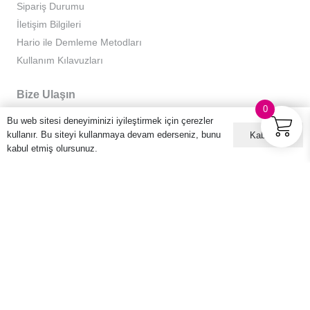
Sipariş Durumu
İletişim Bilgileri
Hario ile Demleme Metodları
Kullanım Kılavuzları
Bize Ulaşın
0
0212 229 41 22
Bu web sitesi deneyiminizi iyileştirmek için çerezler
kullanır. Bu siteyi kullanmaya devam ederseniz, bunu
Kabul ET
info@harioturkiye.com
kabul etmiş olursunuz.
Kurumsal
Hakkımızda
Gizlilik Sözleşmesi
Kullanıcı Sözleşmesi
Sıkça Sorulan Sorular
Kişisel Verilerin Korunması ve İşlenmesi Politikası