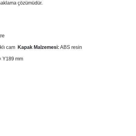
l saklama çözümüdür.
tre
ıklı cam
Kapak Malzemesi:
ABS resin
× Y189 mm