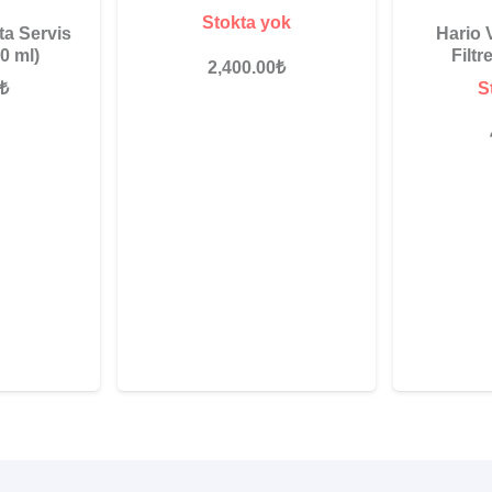
Stokta yok
ta Servis
Hario 
0 ml)
Filtr
2,400.00
₺
₺
S