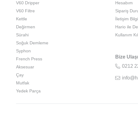
V60 Dripper
Hesabım
V60 Filtre
Sipariş Du
Kettle
İletişim Bilgi
Değirmen
Hario ile D
Sürahi
Kullanım Kı
Soğuk Demleme
Syphon
Bize Ulaş
French Press
0212 2
Aksesuar
Çay
info@h
Mutfak
Yedek Parça