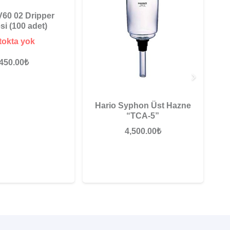
V60 02 Dripper
esi (100 adet)
tokta yok
450.00
₺
Hario Syphon Üst Hazne
“TCA-5”
4,500.00
₺