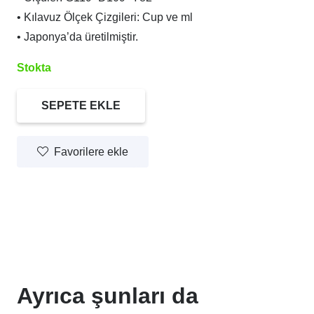
• Kılavuz Ölçek Çizgileri: Cup ve ml
• Japonya’da üretilmiştir.
Stokta
SEPETE EKLE
Hario
Vinegar's
Favorilere ekle
Serisi
Saklama
Kabı
(400
ml)
adet
Ayrıca şunları da