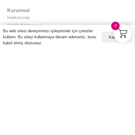
Kurumsal
Hakkımızda
Gizlilik Sözleşmesi
0
Bu web sitesi deneyiminizi iyileştirmek için çerezler
Kullanıcı Sözleşmesi
kullanır. Bu siteyi kullanmaya devam ederseniz, bunu
Kabul ET
Sıkça Sorulan Sorular
kabul etmiş olursunuz.
Kişisel Verilerin Korunması ve İşlenmesi Politikası
E-posta Listemize Üye Olun
© 2016 – 2026 Hario Türkiye