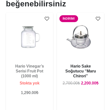
beğenebilirsiniz
İNDIRIM!
Hario Vinegar’s
Hario Sake
Serisi Fruit Pot
Soğutucu “Maru
(1000 ml)
Chirori”
Orijinal
Şu
Stokta yok
2,700.00
₺
2,200.00
₺
aki
fiyat:
andak
t:
1,290.00
₺
2,700.00₺.
fiyat:
.00₺.
2,200.