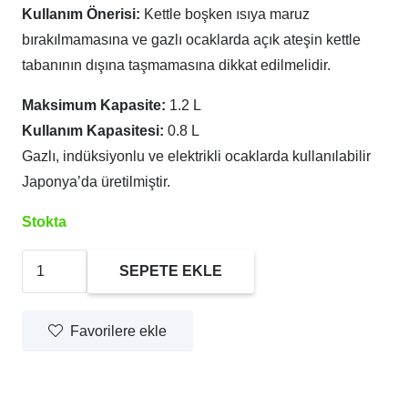
Kullanım Önerisi:
Kettle boşken ısıya maruz
bırakılmamasına ve gazlı ocaklarda açık ateşin kettle
tabanının dışına taşmamasına dikkat edilmelidir.
Maksimum Kapasite:
1.2 L
Kullanım Kapasitesi:
0.8 L
Gazlı, indüksiyonlu ve elektrikli ocaklarda kullanılabilir
Japonya’da üretilmiştir.
Stokta
Hario
SEPETE EKLE
V60
Buono
Favorilere ekle
Drip
Kettle
"1.2