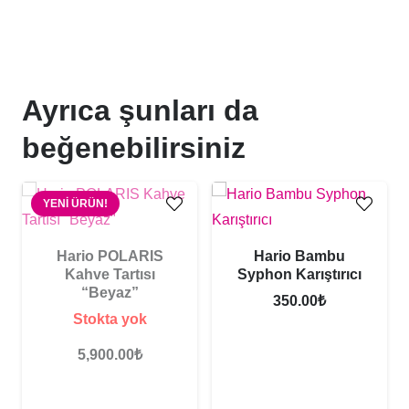
L"
adet
Ayrıca şunları da
beğenebilirsiniz
YENI ÜRÜN!
Hario POLARIS
Hario Bambu
Kahve Tartısı
Syphon Karıştırıcı
“Beyaz”
350.00
₺
Stokta yok
5,900.00
₺