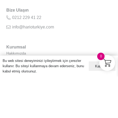
Bize Ulaşın
0212 229 41 22
info@harioturkiye.com
Kurumsal
Hakkımızda
0
Gizlilik Sözleşmesi
Bu web sitesi deneyiminizi iyileştirmek için çerezler
kullanır. Bu siteyi kullanmaya devam ederseniz, bunu
Kabul ET
Kullanıcı Sözleşmesi
kabul etmiş olursunuz.
Sıkça Sorulan Sorular
Kişisel Verilerin Korunması ve İşlenmesi Politikası
E-posta Listemize Üye Olun