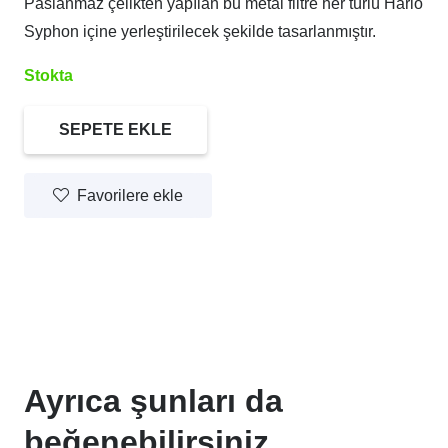
Paslanmaz çelikten yapılan bu metal filtre her türlü Hario
Syphon içine yerleştirilecek şekilde tasarlanmıştır.
Stokta
SEPETE EKLE
Hario
Syphon
Favorilere ekle
Metal
Filtresi
(TCA
-
2/3/5)
adet
Ayrıca şunları da
beğenebilirsiniz