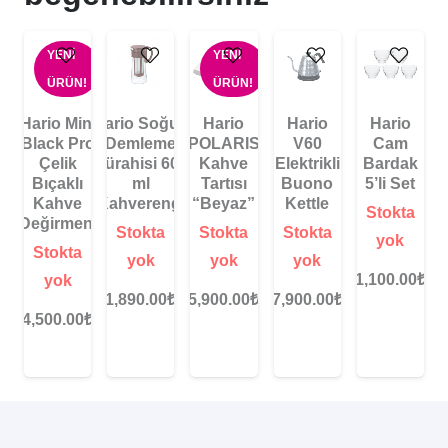
YENI
YENI
ÜRÜN!
ÜRÜN!
Hario Mini
Hario
Hario Soğuk
Hario
Hario
Black Pro
POLARIS
Demleme
V60
Cam
Çelik
Kahve
Sürahisi 600
Elektrikli
Bardak
Bıçaklı
Tartısı
ml
Buono
5’li Set
Kahve
“Beyaz”
“Kahverengi”
Kettle
Stokta
Değirmeni
Stokta
Stokta
Stokta
yok
Stokta
yok
yok
yok
1,100.00
₺
yok
5,900.00
₺
1,890.00
₺
7,900.00
₺
4,500.00
₺