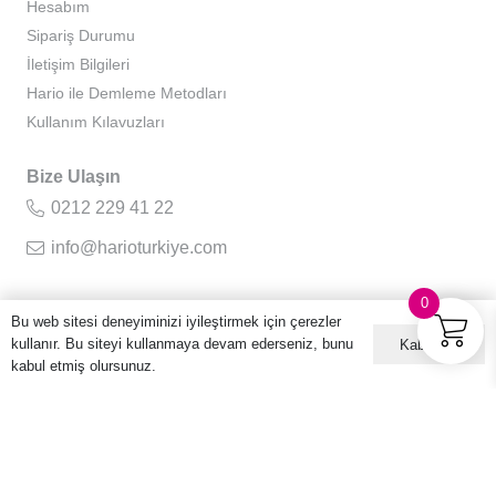
Hesabım
Sipariş Durumu
İletişim Bilgileri
Hario ile Demleme Metodları
Kullanım Kılavuzları
Bize Ulaşın
0212 229 41 22
info@harioturkiye.com
0
Bu web sitesi deneyiminizi iyileştirmek için çerezler
Kurumsal
kullanır. Bu siteyi kullanmaya devam ederseniz, bunu
Kabul ET
Hakkımızda
kabul etmiş olursunuz.
Gizlilik Sözleşmesi
Kullanıcı Sözleşmesi
Sıkça Sorulan Sorular
Kişisel Verilerin Korunması ve İşlenmesi Politikası