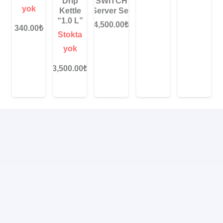
Drip
SWITCH
yok
Kettle
Server Set
“1.0 L”
4,500.00
₺
340.00
₺
Stokta
yok
3,500.00
₺