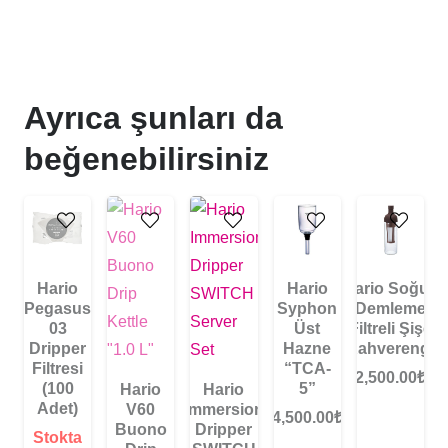
Ayrıca şunları da
beğenebilirsiniz
Hario
Hario
Hario Soğuk
Pegasus
Syphon
Demleme
03
Üst
Filtreli Şişe
Dripper
Hazne
“Kahverengi”
Filtresi
“TCA-
2,500.00
₺
(100
5”
Hario
Hario
Adet)
V60
Immersion
4,500.00
₺
Buono
Dripper
Stokta