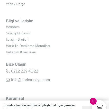
Yedek Parça
Bilgi ve İletişim
Hesabım
Sipariş Durumu
İletişim Bilgileri
Hario ile Demleme Metodları
Kullanım Kılavuzları
Bize Ulaşın
0212 229 41 22
info@harioturkiye.com
Kurumsal
0
Hakkımızda
Bu web sitesi deneyiminizi iyileştirmek için çerezler