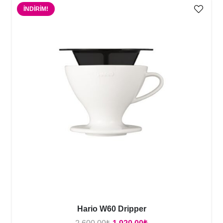
İNDIRIM!
Hario W60 Dripper
Orijinal
Şu