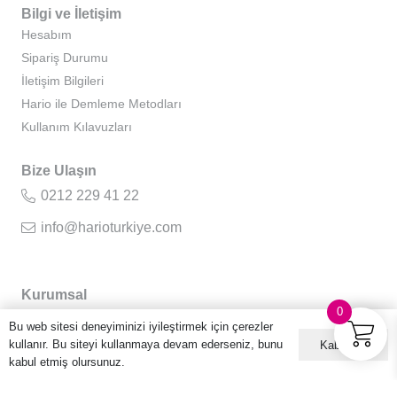
Bilgi ve İletişim
Hesabım
Sipariş Durumu
İletişim Bilgileri
Hario ile Demleme Metodları
Kullanım Kılavuzları
Bize Ulaşın
0212 229 41 22
info@harioturkiye.com
Kurumsal
0
Hakkımızda
Bu web sitesi deneyiminizi iyileştirmek için çerezler
Gizlilik Sözleşmesi
kullanır. Bu siteyi kullanmaya devam ederseniz, bunu
Kabul ET
Kullanıcı Sözleşmesi
kabul etmiş olursunuz.
Sıkça Sorulan Sorular