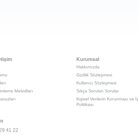
etişim
Kurumsal
Hakkımızda
rumu
Gizlilik Sözleşmesi
leri
Kullanıcı Sözleşmesi
emleme Metodları
Sıkça Sorulan Sorular
lavuzları
Kişisel Verilerin Korunması ve 
Politikası
ın
29 41 22