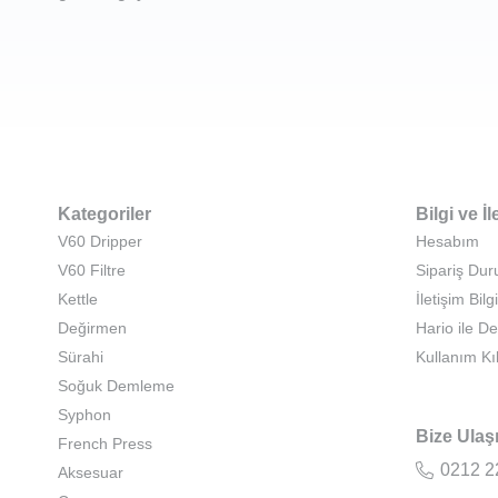
Kategoriler
Bilgi ve İl
V60 Dripper
Hesabım
V60 Filtre
Sipariş Du
Kettle
İletişim Bilgi
Değirmen
Hario ile D
Sürahi
Kullanım Kı
Soğuk Demleme
Syphon
Bize Ulaş
French Press
0212 2
Aksesuar