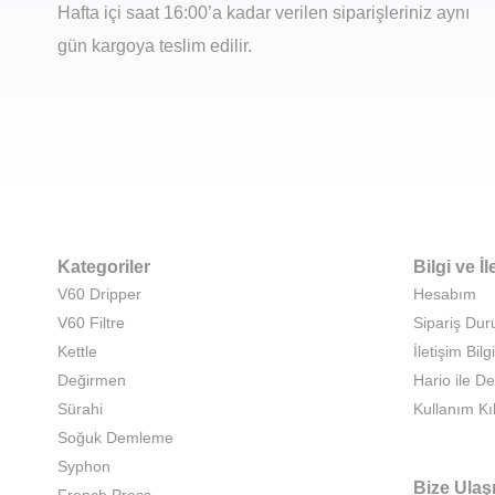
Hafta içi saat 16:00’a kadar verilen siparişleriniz aynı
gün kargoya teslim edilir.
Kategoriler
Bilgi ve İl
V60 Dripper
Hesabım
V60 Filtre
Sipariş Du
Kettle
İletişim Bilgi
Değirmen
Hario ile D
Sürahi
Kullanım Kı
Soğuk Demleme
Syphon
Bize Ulaş