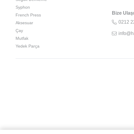
Syphon
Bize Ulaş
French Press
0212 2
Aksesuar
Çay
info@h
Mutfak
Yedek Parça