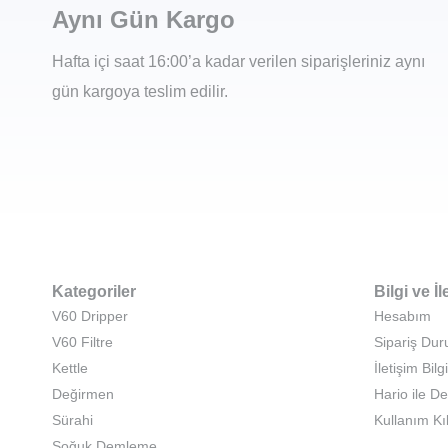
Aynı Gün Kargo
Hafta içi saat 16:00’a kadar verilen siparişleriniz aynı
gün kargoya teslim edilir.
Kategoriler
Bilgi ve İl
V60 Dripper
Hesabım
V60 Filtre
Sipariş Du
Kettle
İletişim Bilgi
Değirmen
Hario ile D
Sürahi
Kullanım Kı
Soğuk Demleme