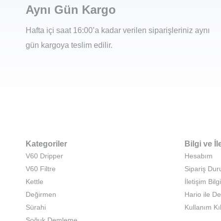
Aynı Gün Kargo
Hafta içi saat 16:00’a kadar verilen siparişleriniz aynı
gün kargoya teslim edilir.
Kategoriler
Bilgi ve İl
V60 Dripper
Hesabım
V60 Filtre
Sipariş Du
Kettle
İletişim Bilgi
Değirmen
Hario ile D
Sürahi
Kullanım Kı
Soğuk Demleme