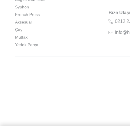
Syphon
Bize Ulaş
French Press
0212 2
Aksesuar
Çay
info@h
Mutfak
Yedek Parça