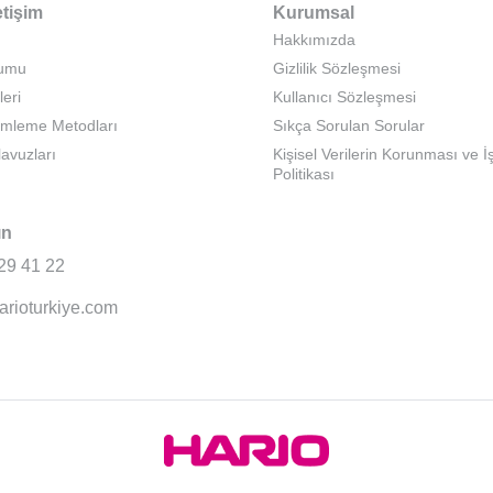
etişim
Kurumsal
Hakkımızda
rumu
Gizlilik Sözleşmesi
leri
Kullanıcı Sözleşmesi
emleme Metodları
Sıkça Sorulan Sorular
lavuzları
Kişisel Verilerin Korunması ve 
Politikası
ın
29 41 22
arioturkiye.com