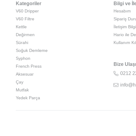
Kategoriler
Bilgi ve İl
V60 Dripper
Hesabım
V60 Filtre
Sipariş Du
Kettle
İletişim Bilgi
Değirmen
Hario ile D
Sürahi
Kullanım Kı
Soğuk Demleme
Syphon
Bize Ulaş
French Press
0212 2
Aksesuar
Çay
info@h
Mutfak
Yedek Parça