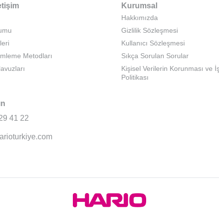
etişim
Kurumsal
Hakkımızda
rumu
Gizlilik Sözleşmesi
leri
Kullanıcı Sözleşmesi
emleme Metodları
Sıkça Sorulan Sorular
lavuzları
Kişisel Verilerin Korunması ve 
Politikası
ın
29 41 22
arioturkiye.com