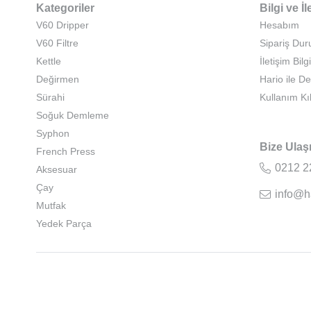
Kategoriler
Bilgi ve İl
V60 Dripper
Hesabım
V60 Filtre
Sipariş Du
Kettle
İletişim Bilgi
Değirmen
Hario ile D
Sürahi
Kullanım Kı
Soğuk Demleme
Syphon
Bize Ulaş
French Press
0212 2
Aksesuar
Çay
info@h
Mutfak
Yedek Parça