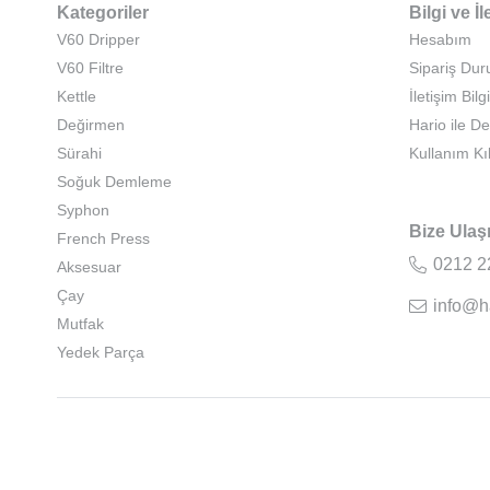
Kategoriler
Bilgi ve İl
V60 Dripper
Hesabım
V60 Filtre
Sipariş Du
Kettle
İletişim Bilgi
Değirmen
Hario ile D
Sürahi
Kullanım Kı
Soğuk Demleme
Syphon
Bize Ulaş
French Press
0212 2
Aksesuar
Çay
info@h
Mutfak
Yedek Parça