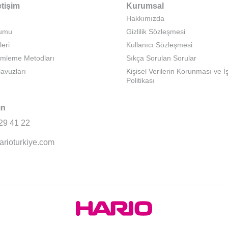
etişim
Kurumsal
Hakkımızda
rumu
Gizlilik Sözleşmesi
leri
Kullanıcı Sözleşmesi
emleme Metodları
Sıkça Sorulan Sorular
lavuzları
Kişisel Verilerin Korunması ve 
Politikası
ın
29 41 22
arioturkiye.com