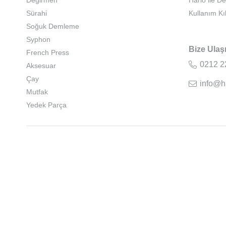
Değirmen
Hario ile D
Sürahi
Kullanım Kı
Soğuk Demleme
Syphon
Bize Ulaş
French Press
0212 2
Aksesuar
Çay
info@h
Mutfak
Yedek Parça