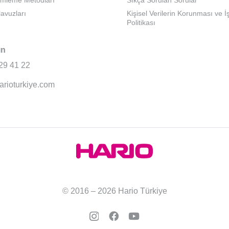
emleme Metodları
Sıkça Sorulan Sorular
lavuzları
Kişisel Verilerin Korunması ve 
Politikası
ın
29 41 22
arioturkiye.com
© 2016 – 2026 Hario Türkiye