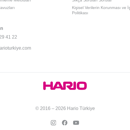
emleme Metodları
Sıkça Sorulan Sorular
lavuzları
Kişisel Verilerin Korunması ve 
Politikası
ın
29 41 22
arioturkiye.com
© 2016 – 2026 Hario Türkiye