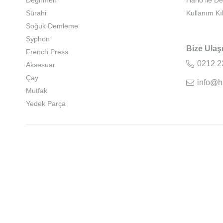
Değirmen
Hario ile D
Sürahi
Kullanım Kı
Soğuk Demleme
Syphon
Bize Ulaş
French Press
0212 2
Aksesuar
Çay
info@h
Mutfak
Yedek Parça