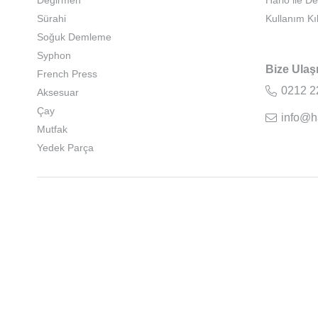
Değirmen
Hario ile D
Sürahi
Kullanım Kı
Soğuk Demleme
Syphon
Bize Ulaş
French Press
0212 2
Aksesuar
Çay
info@h
Mutfak
Yedek Parça