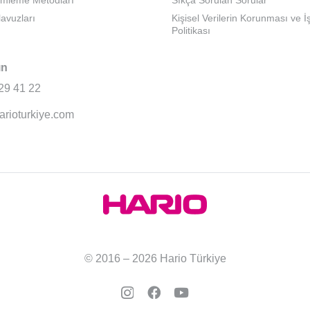
emleme Metodları
Sıkça Sorulan Sorular
lavuzları
Kişisel Verilerin Korunması ve 
Politikası
ın
29 41 22
arioturkiye.com
© 2016 – 2026 Hario Türkiye