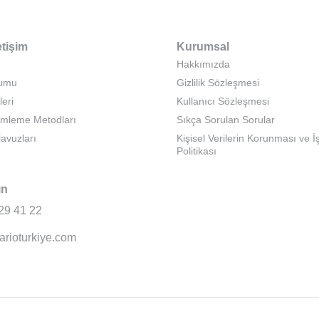
etişim
Kurumsal
Hakkımızda
rumu
Gizlilik Sözleşmesi
leri
Kullanıcı Sözleşmesi
emleme Metodları
Sıkça Sorulan Sorular
lavuzları
Kişisel Verilerin Korunması ve 
Politikası
ın
29 41 22
arioturkiye.com