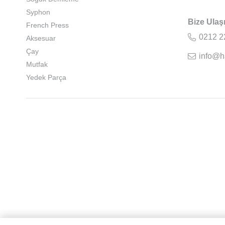
Syphon
Bize Ulaş
French Press
0212 2
Aksesuar
Çay
info@h
Mutfak
Yedek Parça