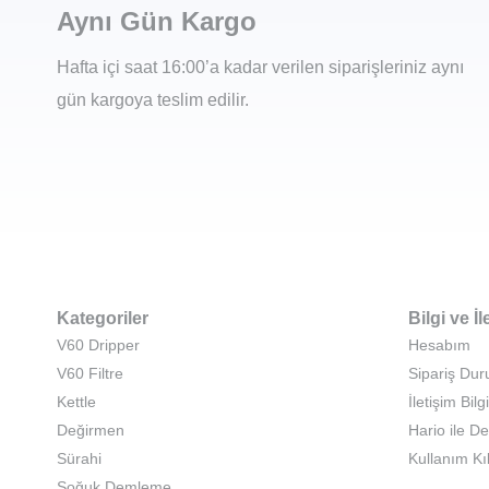
Aynı Gün Kargo
Hafta içi saat 16:00’a kadar verilen siparişleriniz aynı
gün kargoya teslim edilir.
Kategoriler
Bilgi ve İl
V60 Dripper
Hesabım
V60 Filtre
Sipariş Du
Kettle
İletişim Bilgi
Değirmen
Hario ile D
Sürahi
Kullanım Kı
Soğuk Demleme