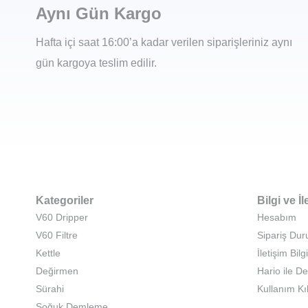
Aynı Gün Kargo
Hafta içi saat 16:00’a kadar verilen siparişleriniz aynı
gün kargoya teslim edilir.
Kategoriler
Bilgi ve İl
V60 Dripper
Hesabım
V60 Filtre
Sipariş Du
Kettle
İletişim Bilgi
Değirmen
Hario ile D
Sürahi
Kullanım Kı
Soğuk Demleme