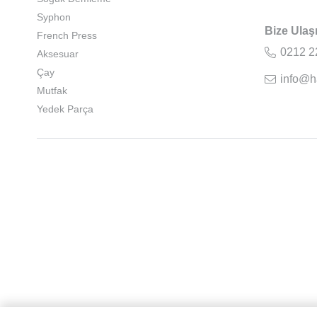
Syphon
Bize Ulaş
French Press
0212 2
Aksesuar
Çay
info@h
Mutfak
Yedek Parça