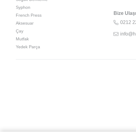
Syphon
Bize Ulaş
French Press
0212 2
Aksesuar
Çay
info@h
Mutfak
Yedek Parça