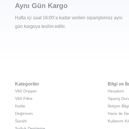
Aynı Gün Kargo
Hafta içi saat 16:00’a kadar verilen siparişleriniz aynı
gün kargoya teslim edilir.
Kategoriler
Bilgi ve İl
V60 Dripper
Hesabım
V60 Filtre
Sipariş Du
Kettle
İletişim Bilgi
Değirmen
Hario ile D
Sürahi
Kullanım Kı
Soğuk Demleme