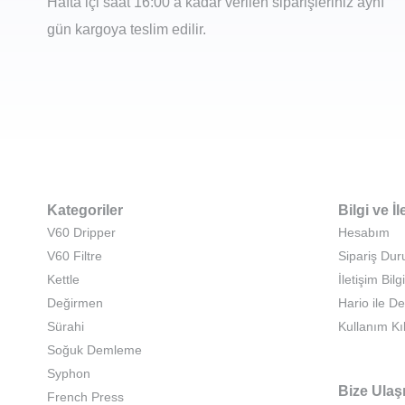
Hafta içi saat 16:00’a kadar verilen siparişleriniz aynı
gün kargoya teslim edilir.
Kategoriler
Bilgi ve İl
V60 Dripper
Hesabım
V60 Filtre
Sipariş Du
Kettle
İletişim Bilgi
Değirmen
Hario ile D
Sürahi
Kullanım Kı
Soğuk Demleme
Syphon
Bize Ulaş
French Press