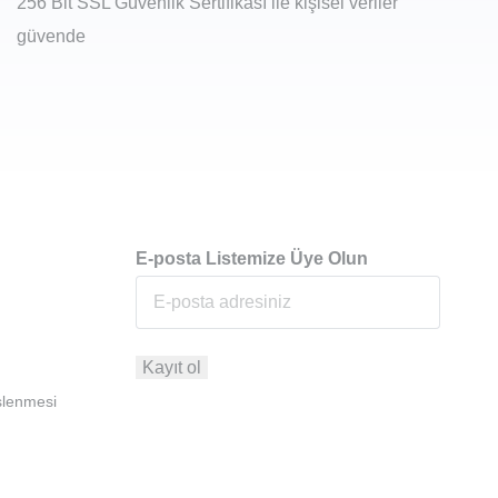
256 Bit SSL Güvenlik Sertifikası ile kişisel veriler
güvende
E-posta Listemize Üye Olun
İşlenmesi