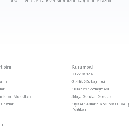
900 TL ve üzeri alışverişlerinizde kargo ücretsizdir.
etişim
Kurumsal
Hakkımızda
rumu
Gizlilik Sözleşmesi
leri
Kullanıcı Sözleşmesi
emleme Metodları
Sıkça Sorulan Sorular
lavuzları
Kişisel Verilerin Korunması ve 
Politikası
ın