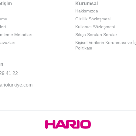
etişim
Kurumsal
Hakkımızda
rumu
Gizlilik Sözleşmesi
leri
Kullanıcı Sözleşmesi
emleme Metodları
Sıkça Sorulan Sorular
lavuzları
Kişisel Verilerin Korunması ve 
Politikası
ın
29 41 22
arioturkiye.com