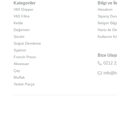
Kategoriler
Bilgi ve İl
V60 Dripper
Hesabım
V60 Filtre
Sipariş Du
Kettle
İletişim Bilgi
Değirmen
Hario ile D
Sürahi
Kullanım Kı
Soğuk Demleme
Syphon
Bize Ulaş
French Press
0212 2
Aksesuar
Çay
info@h
Mutfak
Yedek Parça