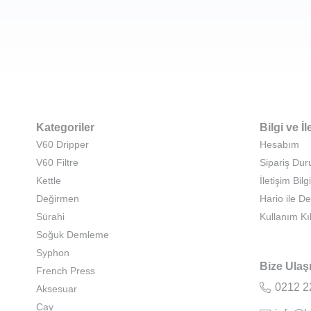
Kategoriler
Bilgi ve İl
V60 Dripper
Hesabım
V60 Filtre
Sipariş Du
Kettle
İletişim Bilgi
Değirmen
Hario ile D
Sürahi
Kullanım Kı
Soğuk Demleme
Syphon
Bize Ulaş
French Press
0212 2
Aksesuar
Çay