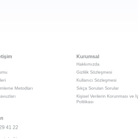
etişim
Kurumsal
Hakkımızda
rumu
Gizlilik Sözleşmesi
leri
Kullanıcı Sözleşmesi
emleme Metodları
Sıkça Sorulan Sorular
lavuzları
Kişisel Verilerin Korunması ve 
Politikası
ın
29 41 22