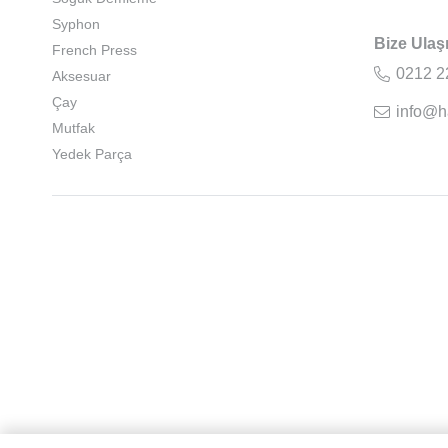
Syphon
Bize Ulaş
French Press
0212 2
Aksesuar
Çay
info@h
Mutfak
Yedek Parça