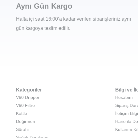
Aynı Gün Kargo
Hafta içi saat 16:00’a kadar verilen siparişleriniz aynı
gün kargoya teslim edilir.
Kategoriler
Bilgi ve İl
V60 Dripper
Hesabım
V60 Filtre
Sipariş Du
Kettle
İletişim Bilgi
Değirmen
Hario ile D
Sürahi
Kullanım Kı
Soğuk Demleme