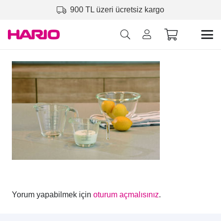
900 TL üzeri ücretsiz kargo
Yorum yapabilmek için
oturum açmalısınız
.