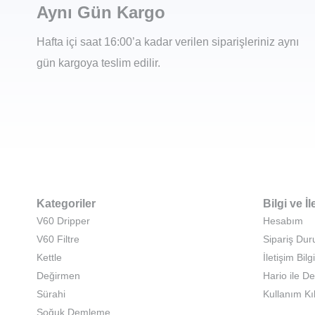
Aynı Gün Kargo
Hafta içi saat 16:00’a kadar verilen siparişleriniz aynı
gün kargoya teslim edilir.
Kategoriler
Bilgi ve İl
V60 Dripper
Hesabım
V60 Filtre
Sipariş Du
Kettle
İletişim Bilgi
Değirmen
Hario ile D
Sürahi
Kullanım Kı
Soğuk Demleme