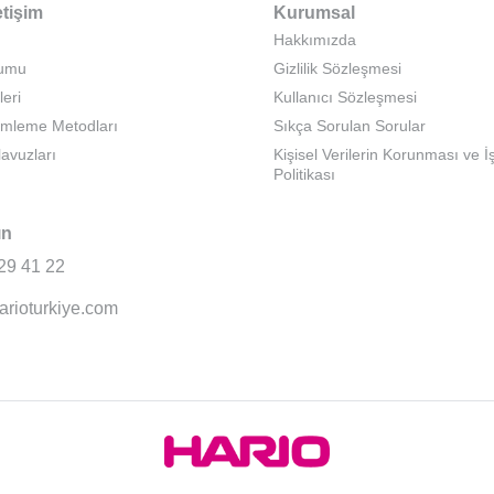
etişim
Kurumsal
Hakkımızda
rumu
Gizlilik Sözleşmesi
leri
Kullanıcı Sözleşmesi
emleme Metodları
Sıkça Sorulan Sorular
lavuzları
Kişisel Verilerin Korunması ve 
Politikası
ın
29 41 22
arioturkiye.com