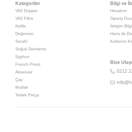
Kategoriler
Bilgi ve İl
V60 Dripper
Hesabım
V60 Filtre
Sipariş Du
Kettle
İletişim Bilgi
Değirmen
Hario ile D
Sürahi
Kullanım Kı
Soğuk Demleme
Syphon
Bize Ulaş
French Press
0212 2
Aksesuar
Çay
info@h
Mutfak
Yedek Parça