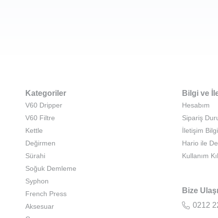
Kategoriler
Bilgi ve İl
V60 Dripper
Hesabım
V60 Filtre
Sipariş Du
Kettle
İletişim Bilgi
Değirmen
Hario ile D
Sürahi
Kullanım Kı
Soğuk Demleme
Syphon
Bize Ulaş
French Press
0212 2
Aksesuar