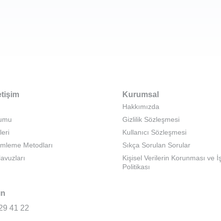
etişim
Kurumsal
Hakkımızda
rumu
Gizlilik Sözleşmesi
leri
Kullanıcı Sözleşmesi
emleme Metodları
Sıkça Sorulan Sorular
lavuzları
Kişisel Verilerin Korunması ve 
Politikası
ın
29 41 22