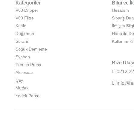
Kategoriler
Bilgi ve İl
V60 Dripper
Hesabım
V60 Filtre
Sipariş Du
Kettle
İletişim Bilgi
Değirmen
Hario ile D
Sürahi
Kullanım Kı
Soğuk Demleme
Syphon
Bize Ulaş
French Press
0212 22
Aksesuar
Çay
info@ha
Mutfak
Yedek Parça