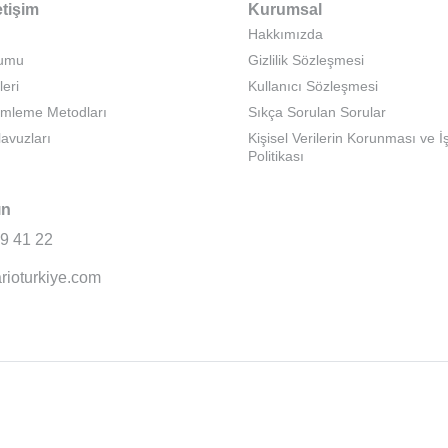
etişim
Kurumsal
Hakkımızda
rumu
Gizlilik Sözleşmesi
leri
Kullanıcı Sözleşmesi
emleme Metodları
Sıkça Sorulan Sorular
lavuzları
Kişisel Verilerin Korunması ve 
Politikası
ın
9 41 22
rioturkiye.com