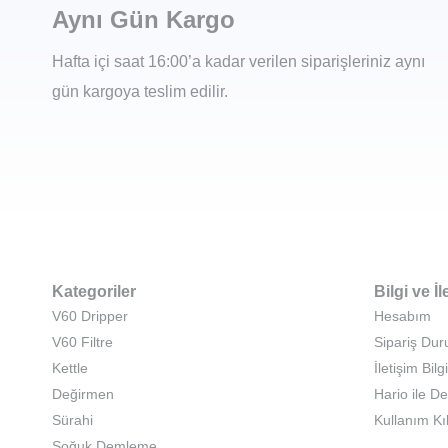
Aynı Gün Kargo
Hafta içi saat 16:00’a kadar verilen siparişleriniz aynı
gün kargoya teslim edilir.
Kategoriler
Bilgi ve İl
V60 Dripper
Hesabım
V60 Filtre
Sipariş Du
Kettle
İletişim Bilgi
Değirmen
Hario ile D
Sürahi
Kullanım Kı
Soğuk Demleme