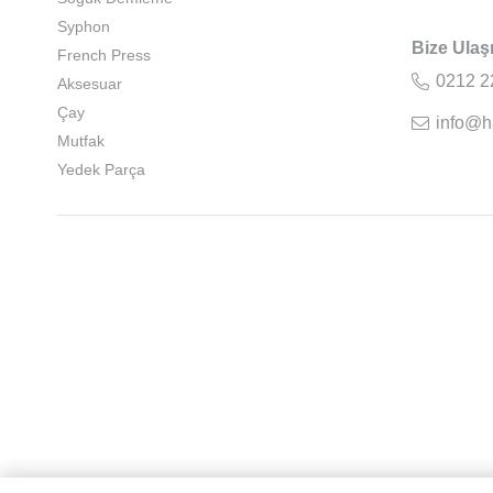
Syphon
Bize Ulaş
French Press
0212 2
Aksesuar
Çay
info@h
Mutfak
Yedek Parça