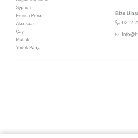
Syphon
Bize Ulaş
French Press
0212 2
Aksesuar
Çay
info@h
Mutfak
Yedek Parça