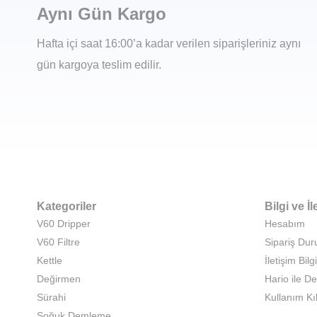
Aynı Gün Kargo
Hafta içi saat 16:00’a kadar verilen siparişleriniz aynı
gün kargoya teslim edilir.
Kategoriler
Bilgi ve İl
V60 Dripper
Hesabım
V60 Filtre
Sipariş Du
Kettle
İletişim Bilgi
Değirmen
Hario ile D
Sürahi
Kullanım Kı
Soğuk Demleme